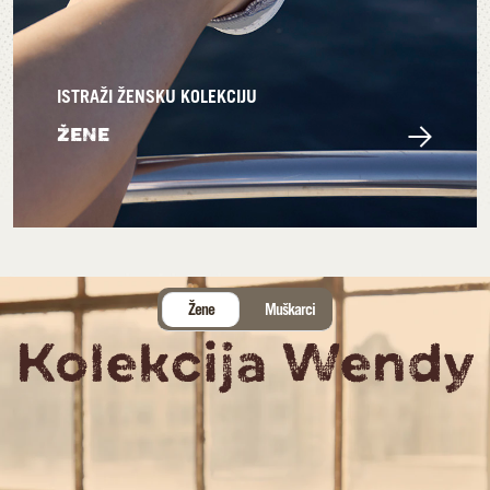
ISTRAŽI ŽENSKU KOLEKCIJU
ŽENE
Žene
Muškarci
Kolekcija Wendy