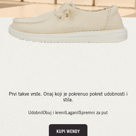
Prvi takve vrste. Onaj koji je pokrenuo pokret udobnosti i
stila.
Udobni
|
Obuj i kreni
|
Lagani
|
Spremni za put
KUPI WENDY