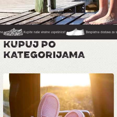
Kupite naše viralne uspešnice!
Besplatna dostava za sve porudž
KUPUJ PO
KATEGORIJAMA