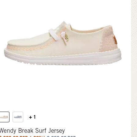
+ 1
Wendy Break Surf Jersey