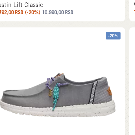
stin Lift Classic
792,00
RSD
(-20%)
10.990,00
RSD
-20%