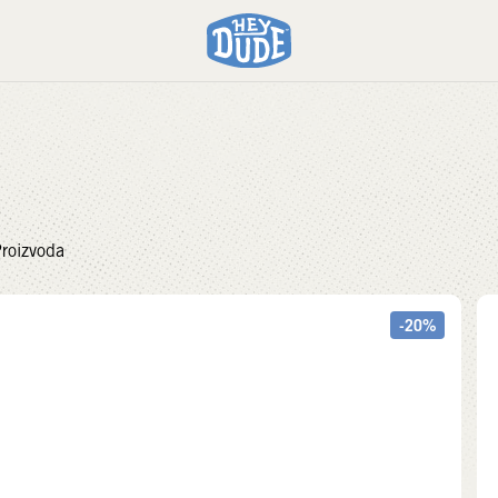
roizvoda
-20%