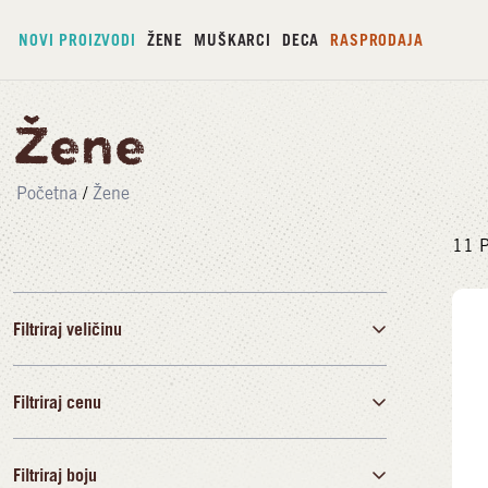
NOVI PROIZVODI
ŽENE
MUŠKARCI
DECA
RASPRODAJA
Žene
Početna
/
Žene
11
P
Filtriraj veličinu
Filtriraj cenu
36
37
38
39
40
41
Filtriraj boju