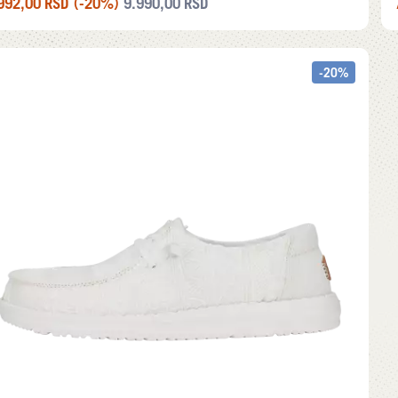
992,00
RSD
(-20%)
9.990,00
RSD
-20%