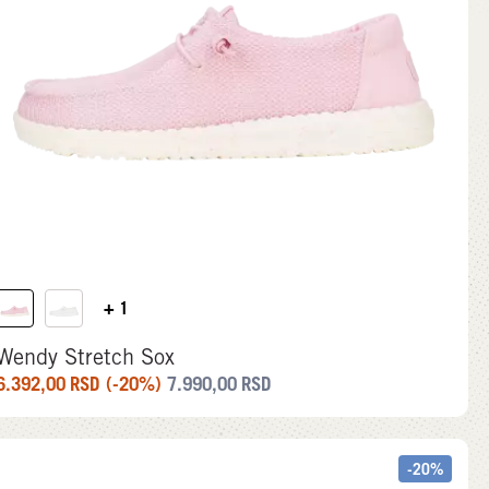
+ 1
Wendy Stretch Sox
6.392,00
RSD
(-20%)
7.990,00
RSD
-20%