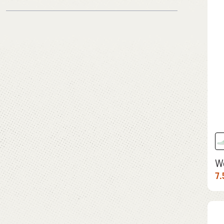
RSD
RSD
Plava
6.392,00 RSD
8.792,00 RSD
Braon
Zelena
Siva
Roze
Bela
W
7.