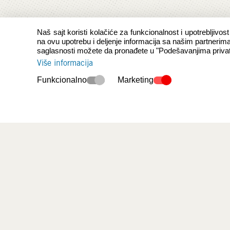
Naš sajt koristi kolačiće za funkcionalnost i upotrebljivost
na ovu upotrebu i deljenje informacija sa našim partnerim
saglasnosti možete da pronađete u "Podešavanjima privat
Više informacija
Funkcionalno
Marketing