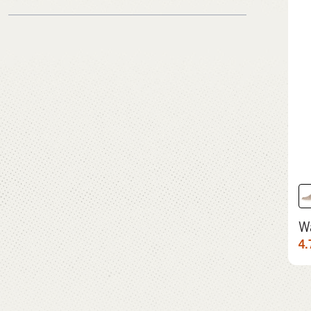
RSD
RSD
Braon
4.792,00 RSD
4.792,00 RSD
Wa
4.