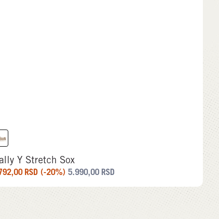
lly Y Stretch Sox
792,00
RSD
(-20%)
5.990,00
RSD