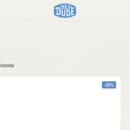
oizvoda
-20%