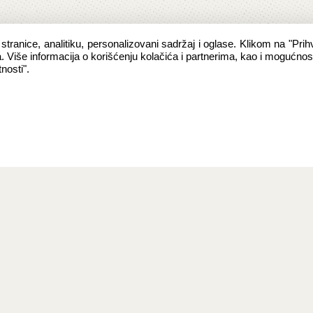
 stranice, analitiku, personalizovani sadržaj i oglase. Klikom na "Prihv
a. Više informacija o korišćenju kolačića i partnerima, kao i mogućn
nosti".