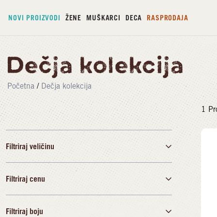
NOVI PROIZVODI
ŽENE
MUŠKARCI
DECA
RASPRODAJA
Dečja kolekcija
Početna
/
Dečja kolekcija
1
Pr
Filtriraj veličinu
Filtriraj cenu
29
31
32
34
35
36
37
38
39
Filtriraj boju