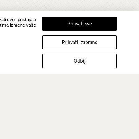
ati sve" pristajete
Prihvati sve
ostima izmene vaše
Prihvati izabrano
Odbij