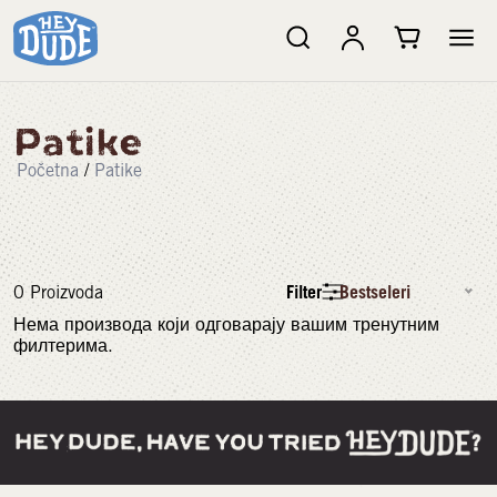
Patike
Početna
/
Patike
Filter
Bestseleri
0
Proizvoda
Нема производа који одговарају вашим тренутним
филтерима.