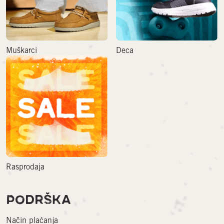
Muškarci
Deca
Rasprodaja
PODRŠKA
Način plaćanja