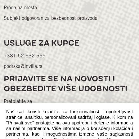
Prodajna mesta
Subjekt odgovoran za bezbednost proizvoda
USLUGE ZA KUPCE
+381 62 532 569
podrska@invilla.rs
PRIJAVITE SE NA NOVOSTI I
OBEZBEDITE VIŠE UDOBNOSTI
Pretplatite se
Naš sajt koristi kolačiće za funkcionalnost i upotrebljivost
stranice, analitiku, personalizovani sadržaj i oglase. Klikom na
"Prihvati sve" pristajete na ovu upotrebu i deljenje informacija
sa našim partnerima. Više informacija o korišćenju kolačića i
partnerima, kao i mogućnostima izmene vaše saglasnosti