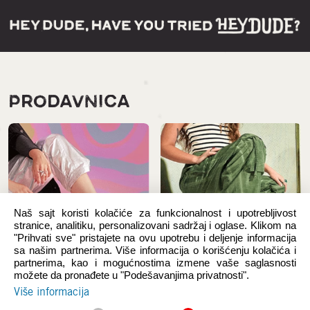
PRODAVNICA
Naš sajt koristi kolačiće za funkcionalnost i upotrebljivost
stranice, analitiku, personalizovani sadržaj i oglase. Klikom na
"Prihvati sve" pristajete na ovu upotrebu i deljenje informacija
sa našim partnerima. Više informacija o korišćenju kolačića i
partnerima, kao i mogućnostima izmene vaše saglasnosti
možete da pronađete u "Podešavanjima privatnosti".
Novi proizvodi
Žene
Više informacija