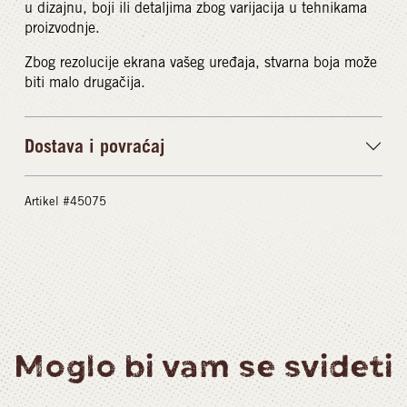
u dizajnu, boji ili detaljima zbog varijacija u tehnikama
proizvodnje.
Zbog rezolucije ekrana vašeg uređaja, stvarna boja može
biti malo drugačija.
Dostava i povraćaj
Artikel #45075
Moglo bi vam se svideti