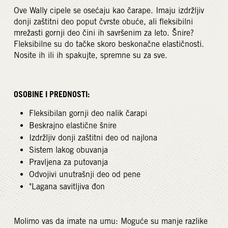
Ove Wally cipele se osećaju kao čarape. Imaju izdržljiv
donji zaštitni deo poput čvrste obuće, ali fleksibilni
mrežasti gornji deo čini ih savršenim za leto. Šnire?
Fleksibilne su do tačke skoro beskonačne elastičnosti.
Nosite ih ili ih spakujte, spremne su za sve.
OSOBINE I PREDNOSTI:
Fleksibilan gornji deo nalik čarapi
Beskrajno elastične šnire
Izdržljiv donji zaštitni deo od najlona
Sistem lakog obuvanja
Pravljena za putovanja
Odvojivi unutrašnji deo od pene
"Lagana savitljiva đon
Molimo vas da imate na umu: Moguće su manje razlike