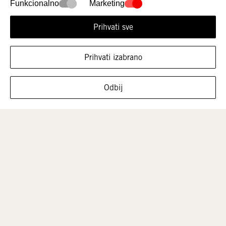
Funkcionalno
Marketing
Prihvati sve
Prihvati izabrano
PRIKAŽI OBUĆU U OVOJ VELIČINI
Odbij
Muškarci
Deca
Rasprodaja