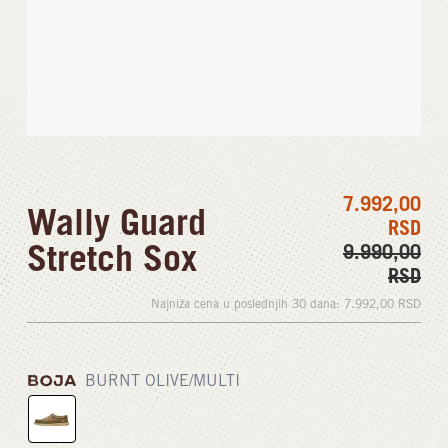
7.992,00
Wally Guard
RSD
Stretch Sox
9.990,00
RSD
Najniža cena u poslednjih 30 dana:
7.992,00
RSD
BOJA
BURNT OLIVE/MULTI