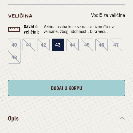
Vodič za veličine
VELIČINA
Savet o
Većina osoba koje se nalaze između dve
veličini:
veličine, zbog udobnosti, bira veću.
40
41
42
43
44
45
46
47
48
DODAJ U KORPU
Opis