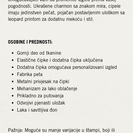
pogodnosti. Ukrašene charmon sa znakom mira, cipele
imaju jedinstven pečat, pojačan postavljenim uloškom sa
leopard printom za dodatnu mekoću i stil.
OSOBINE I PREDNOSTI:
Gornji deo od tkanine
Elastične čipke i dodatna čipka uključena
Dodatna čipka omogućava personalizovani izgled
Fabrika peta
Metalni privjesak na čipki
Mehanizam za lako oblačenje
Prikladno za putovanja
Odvojivi pjenasti uložak
Laka i savitljiva đon
Pažnja: Moguće su manje varijacije u štampi, boji ili