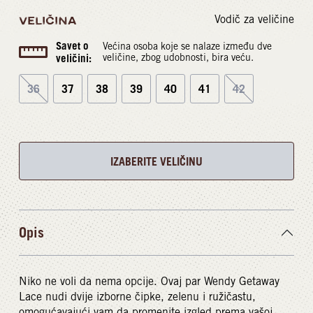
Vodič za veličine
VELIČINA
Savet o
Većina osoba koje se nalaze između dve
veličini:
veličine, zbog udobnosti, bira veću.
36
37
38
39
40
41
42
IZABERITE VELIČINU
Opis
Niko ne voli da nema opcije. Ovaj par Wendy Getaway
Lace nudi dvije izborne čipke, zelenu i ružičastu,
omogućavajući vam da promenite izgled prema vašoj