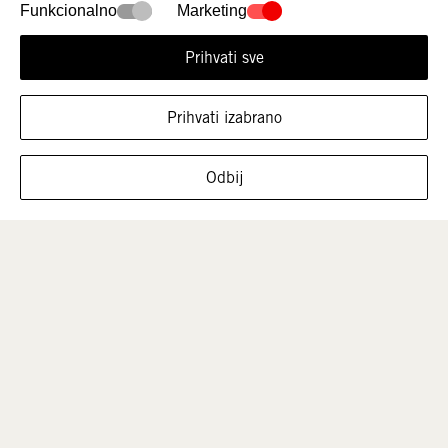
Funkcionalno
Marketing
Prihvati sve
Prihvati izabrano
PRIKAŽI OBUĆU U OVOJ VELIČINI
Odbij
Muškarci
Deca
Rasprodaja