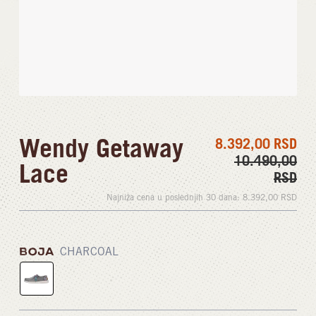
Wendy Getaway
8.392,00
RSD
10.490,00
Lace
RSD
Najniža cena u poslednjih 30 dana:
8.392,00
RSD
BOJA
CHARCOAL