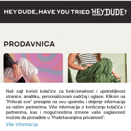
PRODAVNICA
Naš sajt koristi kolačiće za funkcionalnost i upotrebljivost
stranice, analitiku, personalizovani sadržaj i oglase. Klikom na
"Prihvati sve" pristajete na ovu upotrebu i deljenje informacija
sa našim partnerima. Više informacija o korišćenju kolačića i
partnerima, kao i mogućnostima izmene vaše saglasnosti
možete da pronađete u "Podešavanjima privatnosti".
Novi proizvodi
Žene
Više informacija