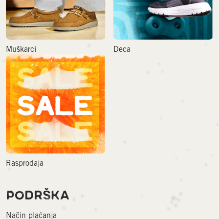
Muškarci
Deca
Rasprodaja
PODRŠKA
Način plaćanja