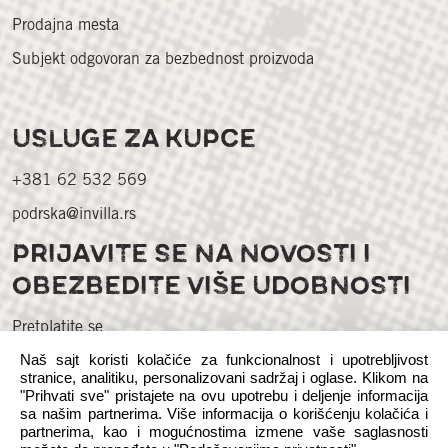
Prodajna mesta
Subjekt odgovoran za bezbednost proizvoda
USLUGE ZA KUPCE
+381 62 532 569
podrska@invilla.rs
PRIJAVITE SE NA NOVOSTI I
OBEZBEDITE VIŠE UDOBNOSTI
Pretplatite se
Naš sajt koristi kolačiće za funkcionalnost i upotrebljivost
stranice, analitiku, personalizovani sadržaj i oglase. Klikom na
"Prihvati sve" pristajete na ovu upotrebu i deljenje informacija
sa našim partnerima. Više informacija o korišćenju kolačića i
partnerima, kao i mogućnostima izmene vaše saglasnosti